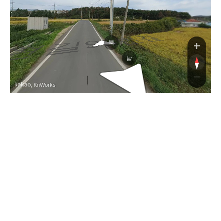
98번길
북
남
, KnWorks