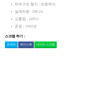
하부구조 형식 : 반중력식
설계하중 : DB-24
교통량 : 24953
준공 : 1992년
스크랩 하기 :
트위터
페이스북
네이버 스크랩