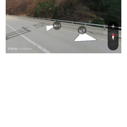
북서
남동
, KnWorks