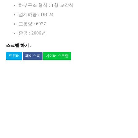
하부구조 형식 : T형 교각식
설계하중 : DB-24
교통량 : 6977
준공 : 2006년
스크랩 하기 :
트위터
페이스북
네이버 스크랩