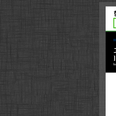
H
]
k