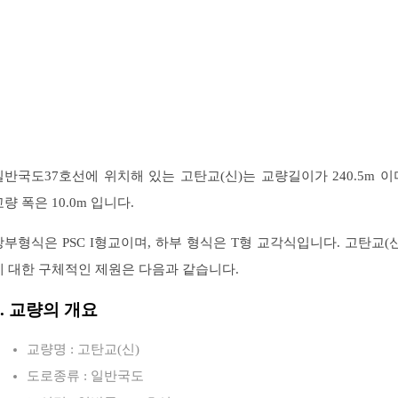
일반국도37호선에 위치해 있는 고탄교(신)는 교량길이가 240.5m 이
교량 폭은 10.0m 입니다.
상부형식은 PSC I형교이며, 하부 형식은 T형 교각식입니다. 고탄교(신
에 대한 구체적인 제원은 다음과 같습니다.
1. 교량의 개요
교량명 : 고탄교(신)
도로종류 : 일반국도