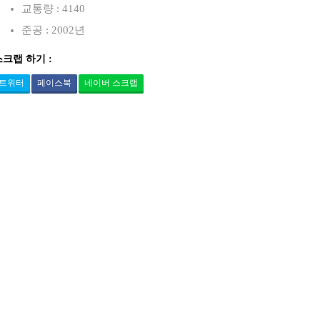
교통량 : 4140
준공 : 2002년
스크랩 하기 :
트위터
페이스북
네이버 스크랩