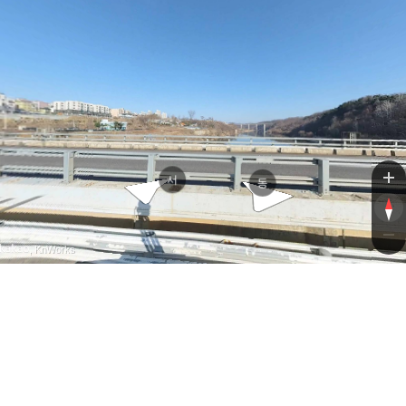
전영
전영
서
동
, KnWorks