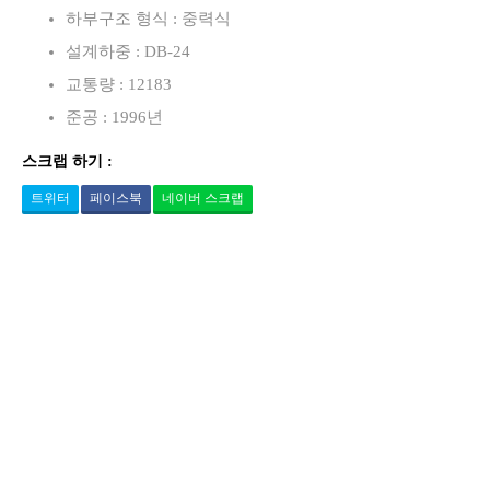
하부구조 형식 : 중력식
설계하중 : DB-24
교통량 : 12183
준공 : 1996년
스크랩 하기 :
트위터
페이스북
네이버 스크랩