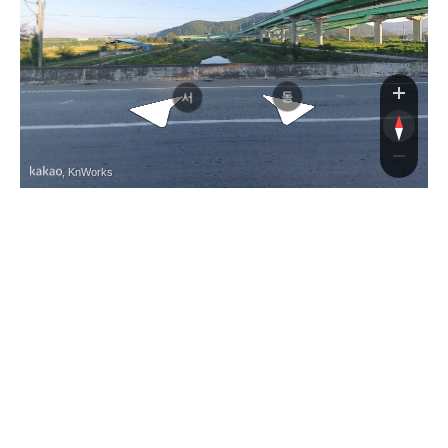
대경
대경
동
서
, KnWorks