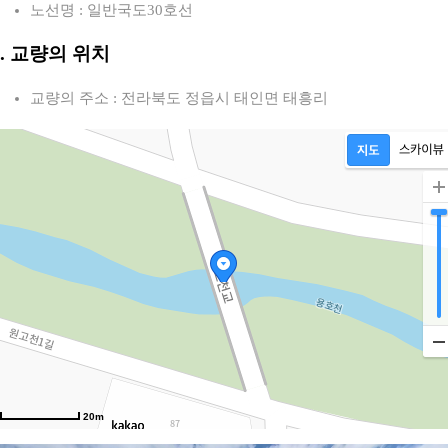
노선명 : 일반국도30호선
2. 교량의 위치
교량의 주소 : 전라북도 정읍시 태인면 태흥리
20m