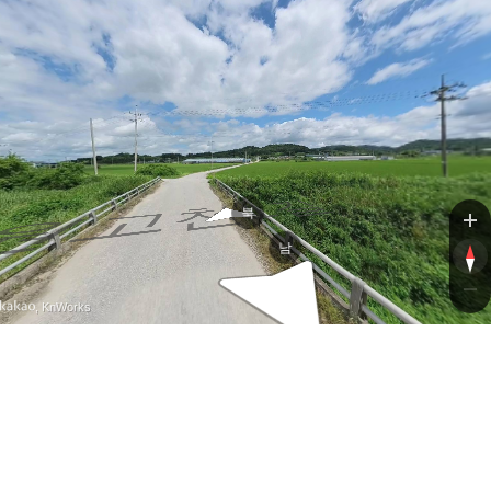
고천1길
고천1길
북
남
, KnWorks