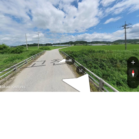
고천1길
고천1길
북
남
, KnWorks