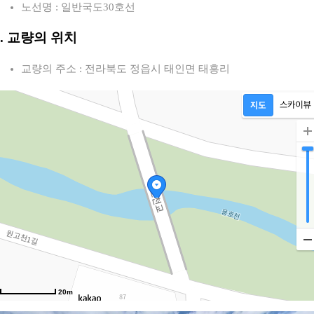
노선명 : 일반국도30호선
2. 교량의 위치
교량의 주소 : 전라북도 정읍시 태인면 태흥리
20m