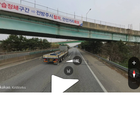
서해안
서해안
북
남
, KnWorks