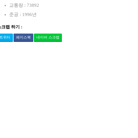
교통량 : 73892
준공 : 1996년
스크랩 하기 :
트위터
페이스북
네이버 스크랩