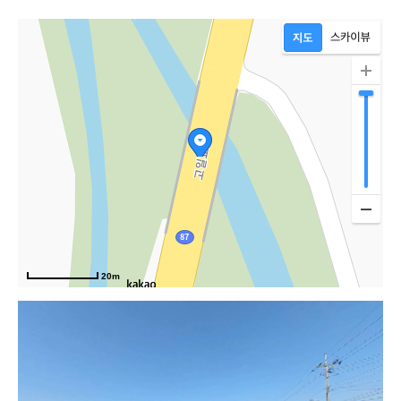
20m
포천로