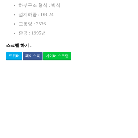
하부구조 형식 : 벽식
설계하중 : DB-24
교통량 : 2536
준공 : 1995년
스크랩 하기 :
트위터
페이스북
네이버 스크랩