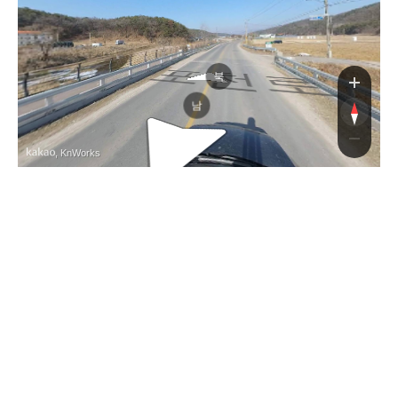
포천로
북
남
, KnWorks