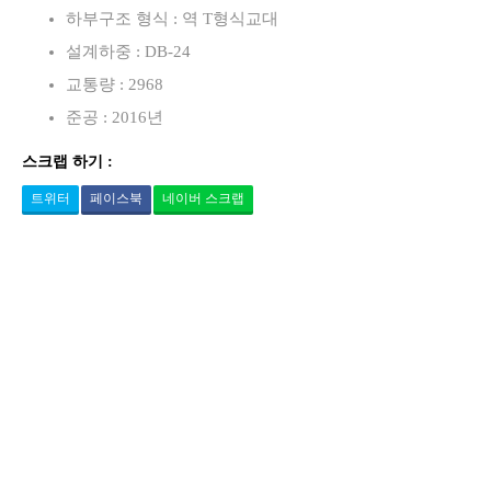
하부구조 형식 : 역 T형식교대
설계하중 : DB-24
교통량 : 2968
준공 : 2016년
스크랩 하기 :
트위터
페이스북
네이버 스크랩