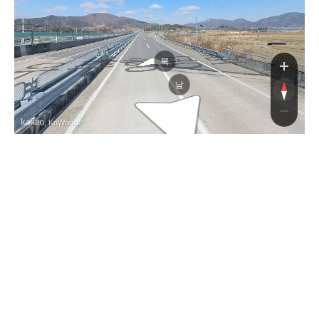
우주항공로
북
남
, KnWorks