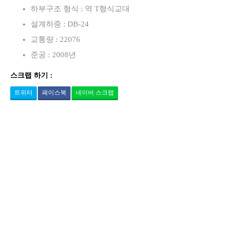
하부구조 형식 : 역 T형식교대
설계하중 : DB-24
교통량 : 22076
준공 : 2008년
스크랩 하기 :
트위터
페이스북
네이버 스크랩