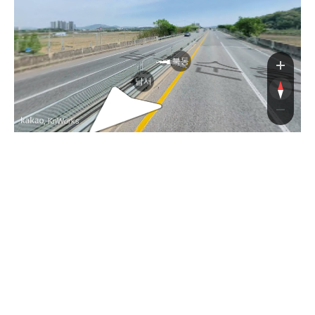
남
북동
남서
, KnWorks