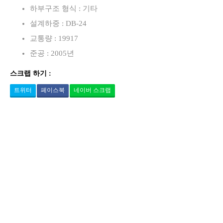
하부구조 형식 : 기타
설계하중 : DB-24
교통량 : 19917
준공 : 2005년
스크랩 하기 :
트위터
페이스북
네이버 스크랩