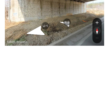
거
북동
남서
, KnWorks