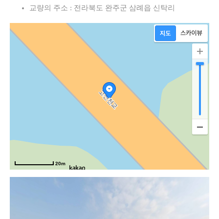
교량의 주소 : 전라북도 완주군 삼례읍 신탁리
익
20m