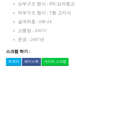
상부구조 형식 : PSC상자형교
하부구조 형식 : T형 교각식
설계하중 : DB-24
교통량 : 43072
준공 : 2007년
스크랩 하기 :
트위터
페이스북
네이버 스크랩