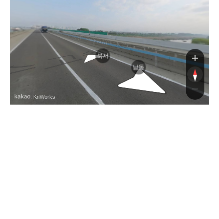
익
북서
남동
, KnWorks