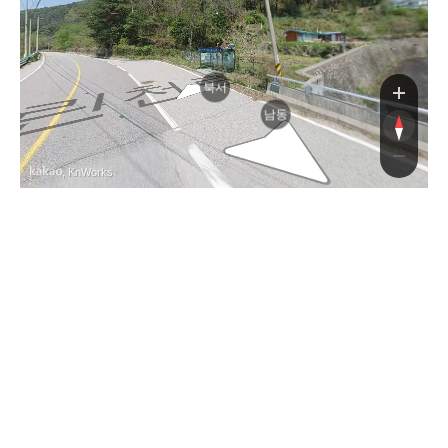
천로
북서
남동
, KnWorks