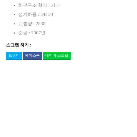
하부구조 형식 : 기타
설계하중 : DB-24
교통량 : 2838
준공 : 2007년
스크랩 하기 :
트위터
페이스북
네이버 스크랩