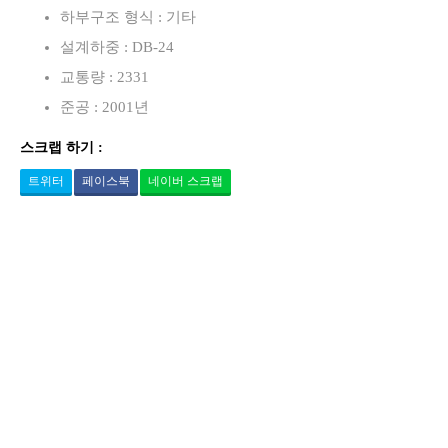
하부구조 형식 : 기타
설계하중 : DB-24
교통량 : 2331
준공 : 2001년
스크랩 하기 :
트위터
페이스북
네이버 스크랩