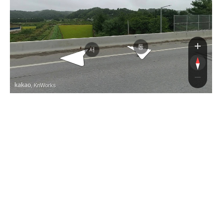
부로
동
서
, KnWorks