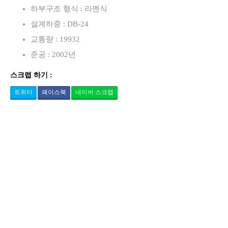
하부구조 형식 : 라멘식
설계하중 : DB-24
교통량 : 19932
준공 : 2002년
스크랩 하기 :
트위터
페이스북
네이버 스크랩