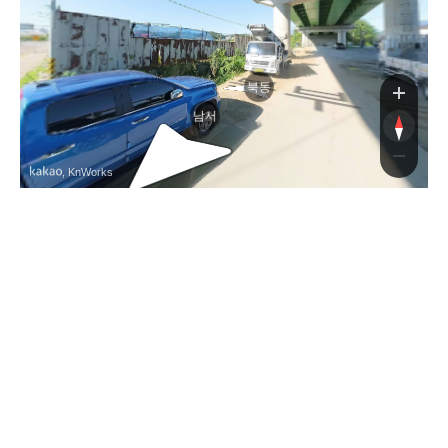
북
북동
남서
, KnWorks