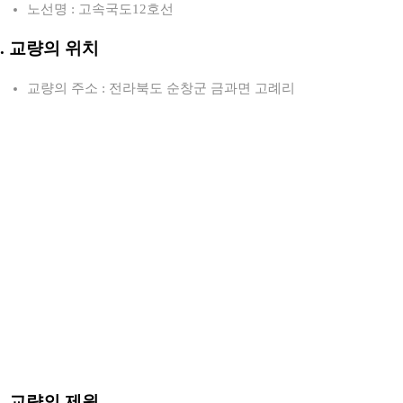
노선명 : 고속국도12호선
2. 교량의 위치
교량의 주소 : 전라북도 순창군 금과면 고례리
3. 교량의 제원