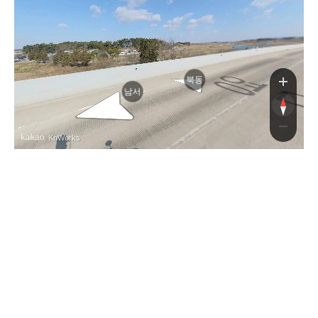
북동
남서
, KnWorks