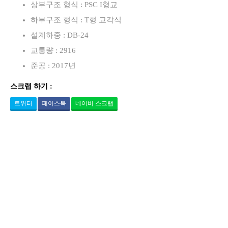
상부구조 형식 : PSC I형교
하부구조 형식 : T형 교각식
설계하중 : DB-24
교통량 : 2916
준공 : 2017년
스크랩 하기 :
트위터
페이스북
네이버 스크랩