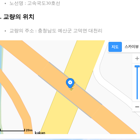
노선명 : 고속국도30호선
2. 교량의 위치
교량의 주소 : 충청남도 예산군 고덕면 대천리
20m