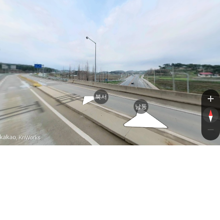
북서
남동
, KnWorks