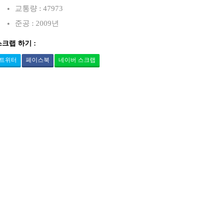
로
교통량 : 47973
준공 : 2009년
스크랩 하기 :
트위터
페이스북
네이버 스크랩