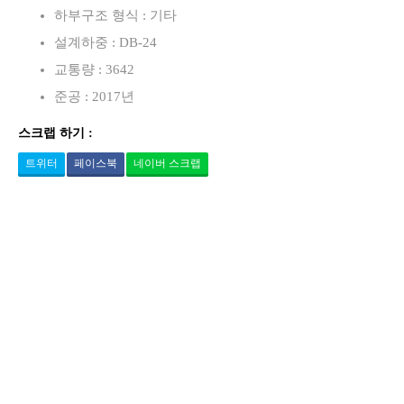
하부구조 형식 : 기타
설계하중 : DB-24
교통량 : 3642
준공 : 2017년
스크랩 하기 :
트위터
페이스북
네이버 스크랩