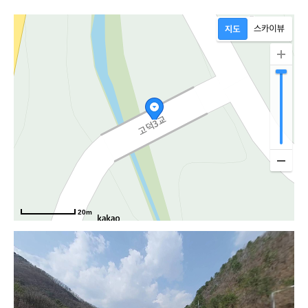
실길
20m