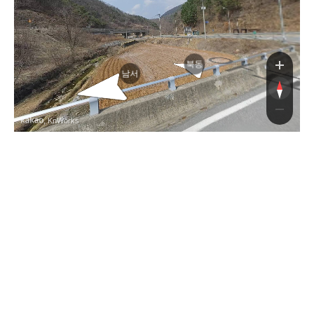
길
북동
남서
, KnWorks