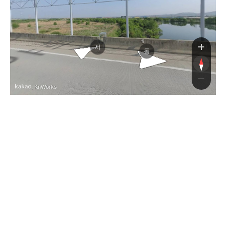
예당평
예당평
서
동
, KnWorks