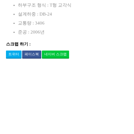
하부구조 형식 : T형 교각식
설계하중 : DB-24
교통량 : 3406
준공 : 2006년
스크랩 하기 :
트위터
페이스북
네이버 스크랩