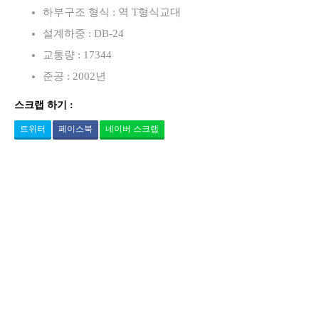
하부구조 형식 : 역 T형식교대
설계하중 : DB-24
교통량 : 17344
준공 : 2002년
스크랩 하기 :
트위터
페이스북
네이버 스크랩