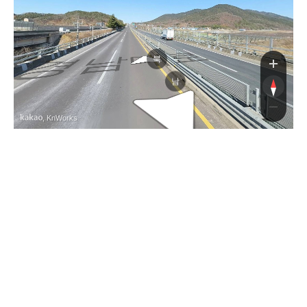
경남대로
북
남
, KnWorks