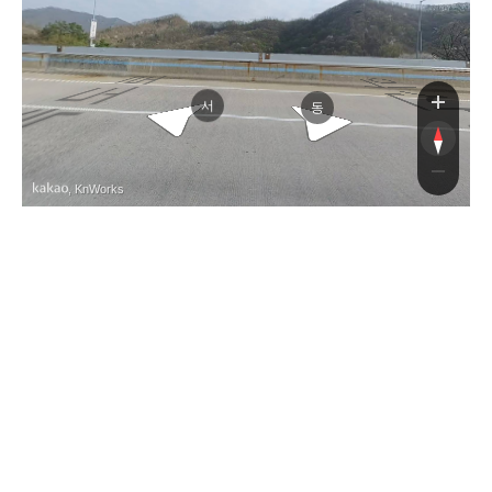
익산장수고속도로
익산장수고속도로
서
동
, KnWorks