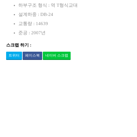
하부구조 형식 : 역 T형식교대
설계하중 : DB-24
교통량 : 14639
준공 : 2007년
스크랩 하기 :
트위터
페이스북
네이버 스크랩