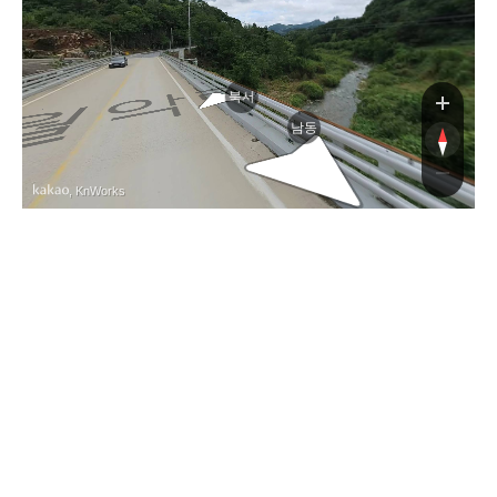
악로
북서
남동
, KnWorks