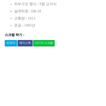
하부구조 형식 : T형 교각식
설계하중 : DB-18
교통량 : 1913
준공 : 1985년
스크랩 하기 :
트위터
페이스북
네이버 스크랩