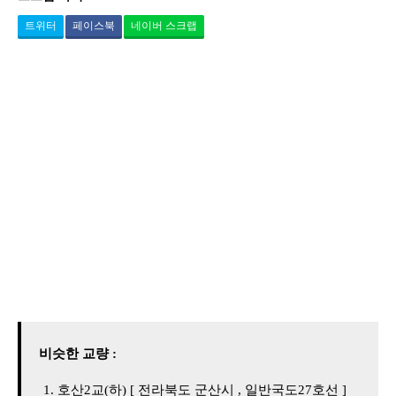
트위터
페이스북
네이버 스크랩
비슷한 교량 :
호산2교(하) [ 전라북도 군산시 , 일반국도27호선 ]