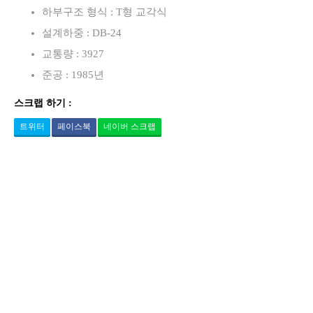
하부구조 형식 : T형 교각식
설계하중 : DB-24
교통량 : 3927
준공 : 1985년
스크랩 하기 :
트위터
페이스북
네이버 스크랩