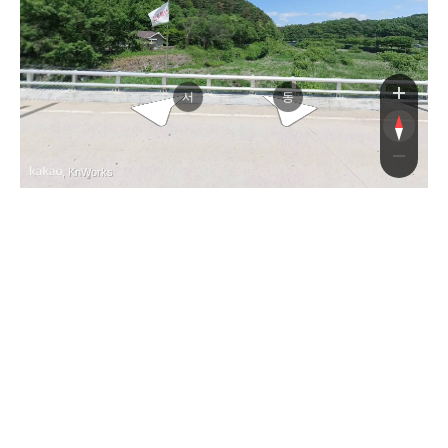
대둔산
대둔산
서
동
, KnWorks