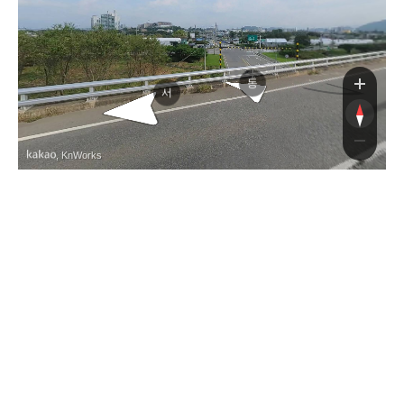
로
동
서
, KnWorks