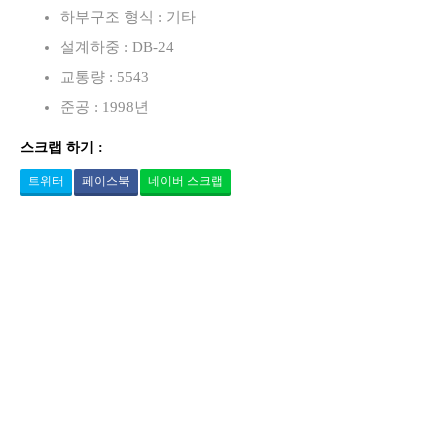
하부구조 형식 : 기타
설계하중 : DB-24
교통량 : 5543
준공 : 1998년
스크랩 하기 :
트위터
페이스북
네이버 스크랩