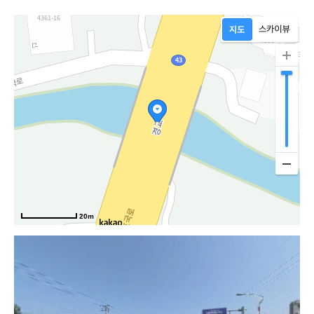
20m
호국로