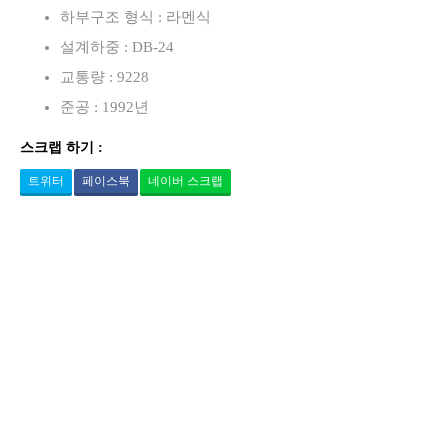
하부구조 형식 : 라멘식
설계하중 : DB-24
교통량 : 9228
준공 : 1992년
스크랩 하기 :
트위터
페이스북
네이버 스크랩