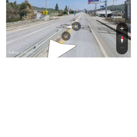
호국로
북
남
, KnWorks