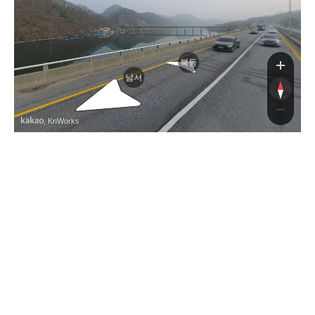
북동
남서
, KnWorks