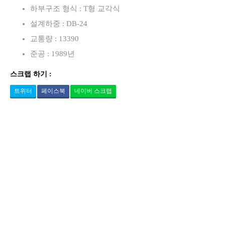
하부구조 형식 : T형 교각식
설계하중 : DB-24
교통량 : 13390
준공 : 1989년
스크랩 하기 :
트위터
페이스북
네이버 스크랩