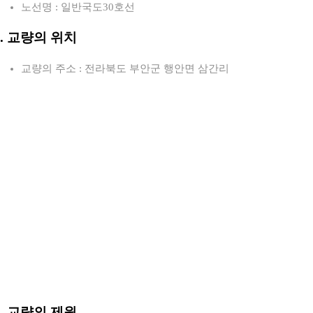
노선명 : 일반국도30호선
2. 교량의 위치
교량의 주소 : 전라북도 부안군 행안면 삼간리
3. 교량의 제원