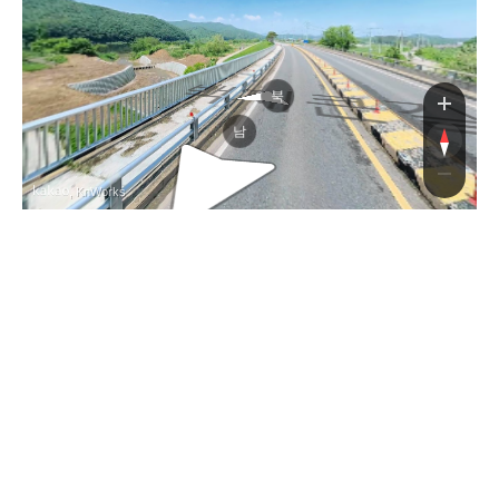
백제큰
북
남
, KnWorks