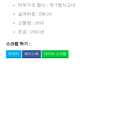
하부구조 형식 : 역 T형식교대
설계하중 : DB-24
교통량 : 2816
준공 : 2002년
스크랩 하기 :
트위터
페이스북
네이버 스크랩