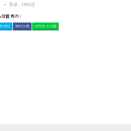
준공 : 1992년
스크랩 하기 :
트위터
페이스북
네이버 스크랩