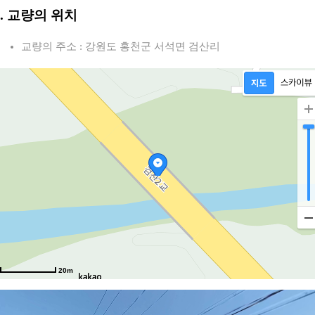
2. 교량의 위치
교량의 주소 : 강원도 홍천군 서석면 검산리
20m