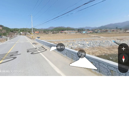
북서
남동
, KnWorks