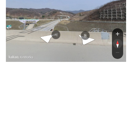
광주원주고속도로
광주원주고속도로
서
동
, KnWorks