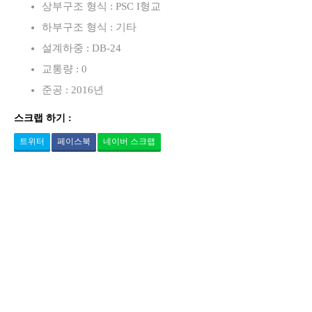
상부구조 형식 : PSC I형교
하부구조 형식 : 기타
설계하중 : DB-24
교통량 : 0
준공 : 2016년
스크랩 하기 :
트위터
페이스북
네이버 스크랩