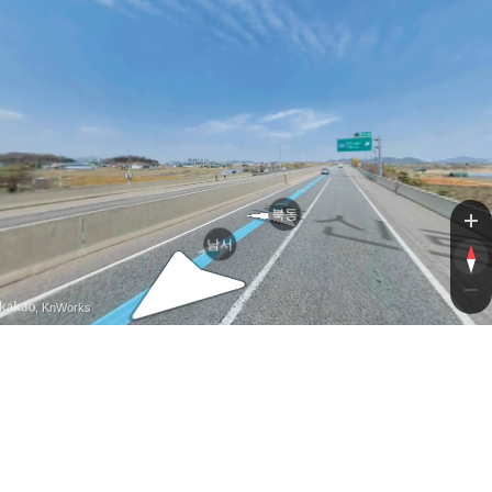
흥
북동
남서
, KnWorks