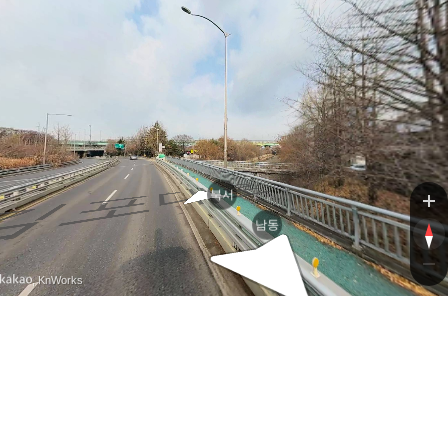
포대로
포대로
북서
남동
, KnWorks