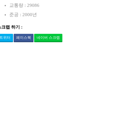
교통량 : 29086
준공 : 2000년
스크랩 하기 :
트위터
페이스북
네이버 스크랩