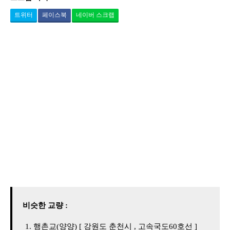
트위터
페이스북
네이버 스크랩
비슷한 교량 :
행촌교(양양) [ 강원도 춘천시 , 고속국도60호선 ]