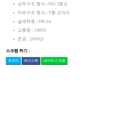
상부구조 형식 : PSC I형교
하부구조 형식 : T형 교각식
설계하중 : DB-24
교통량 : 34850
준공 : 2009년
스크랩 하기 :
트위터
페이스북
네이버 스크랩