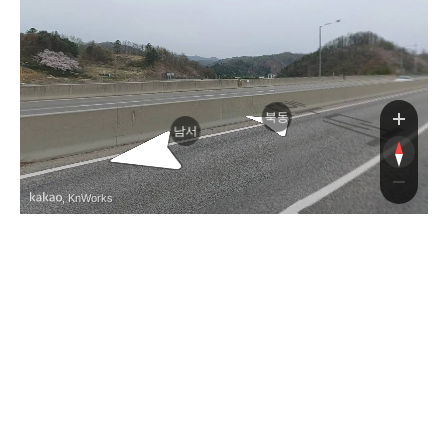
산길
양양고속도로
북동
남서
, KnWorks