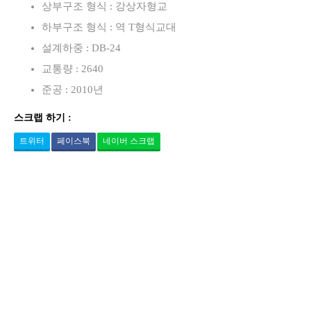
상부구조 형식 : 강상자형교
하부구조 형식 : 역 T형식교대
설계하중 : DB-24
교통량 : 2640
준공 : 2010년
스크랩 하기 :
트위터
페이스북
네이버 스크랩