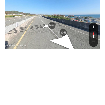
번길
북서
남동
, KnWorks