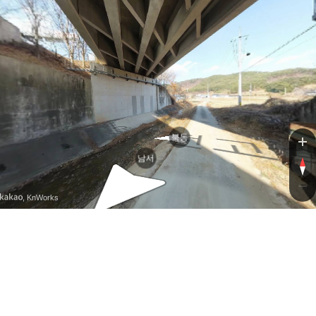
북동
남서
, KnWorks