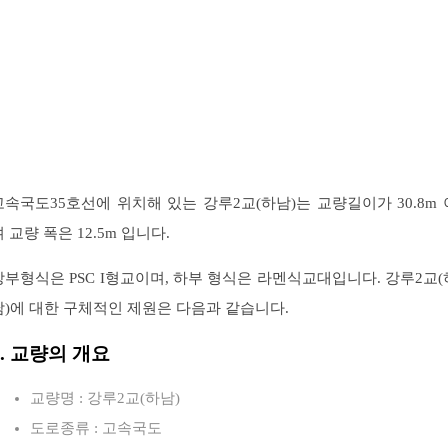
고속국도35호선에 위치해 있는 강루2교(하남)는 교량길이가 30.8m 
 교량 폭은 12.5m 입니다.
상부형식은 PSC I형교이며, 하부 형식은 라멘식교대입니다. 강루2교(
남)에 대한 구체적인 제원은 다음과 같습니다.
1. 교량의 개요
교량명 : 강루2교(하남)
도로종류 : 고속국도