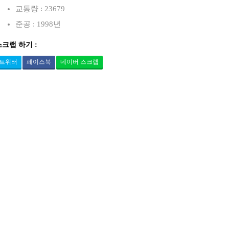
교통량 : 23679
준공 : 1998년
스크랩 하기 :
트위터
페이스북
네이버 스크랩