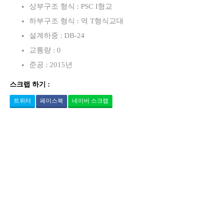
상부구조 형식 : PSC I형교
하부구조 형식 : 역 T형식교대
설계하중 : DB-24
교통량 : 0
준공 : 2015년
스크랩 하기 :
트위터
페이스북
네이버 스크랩