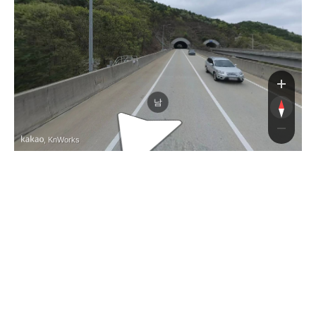
동해고속
남
, KnWorks