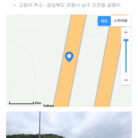
교량의 주소 : 경상북도 포항시 남구 오천읍 갈평리
20m