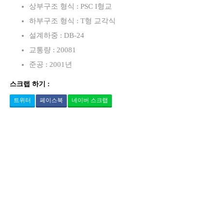
상부구조 형식 : PSC I형교
하부구조 형식 : T형 교각식
설계하중 : DB-24
교통량 : 20081
준공 : 2001년
스크랩 하기 :
트위터
페이스북
네이버 스크랩