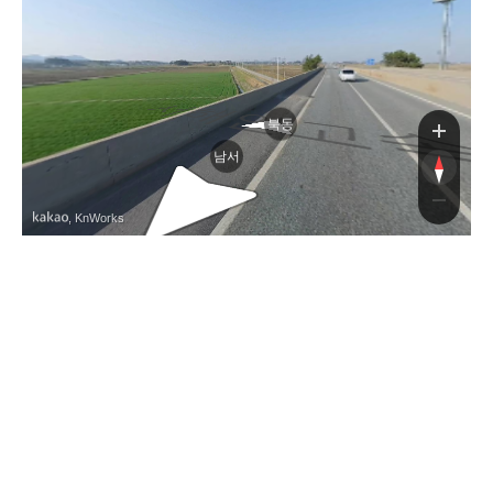
북동
남서
, KnWorks