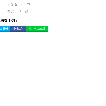
교통량 : 23679
준공 : 1998년
스크랩 하기 :
트위터
페이스북
네이버 스크랩