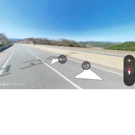
통영
통영
북서
남동
, KnWorks