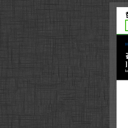
H
]
k