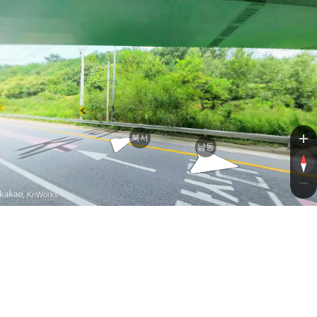
세종
세종
북서
남동
, KnWorks