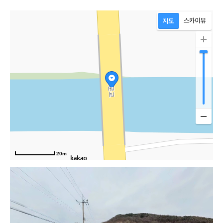
20m
건구칠동로