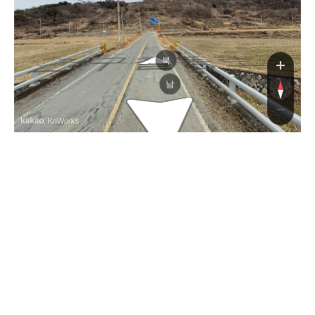
건구칠동로
북
남
, KnWorks