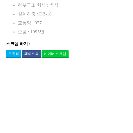
하부구조 형식 : 벽식
설계하중 : DB-18
교통량 : 977
준공 : 1995년
스크랩 하기 :
트위터
페이스북
네이버 스크랩