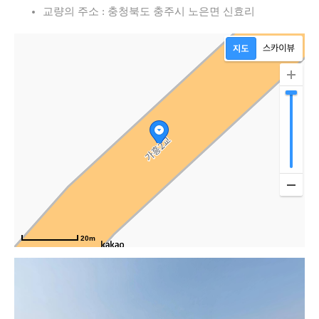
교량의 주소 : 충청북도 충주시 노은면 신효리
20m
도로