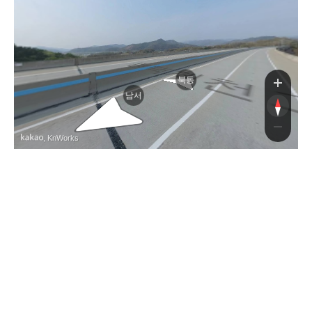
도로
북동
남서
, KnWorks