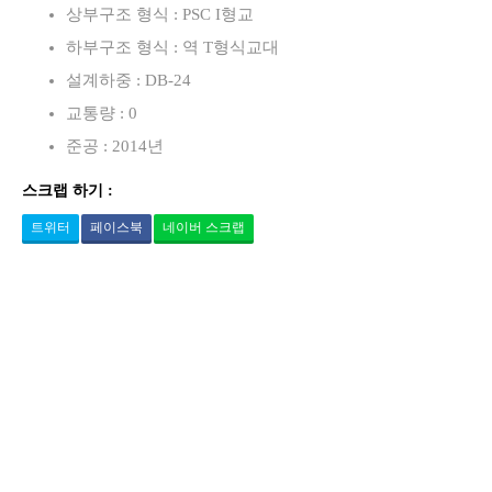
상부구조 형식 : PSC I형교
하부구조 형식 : 역 T형식교대
설계하중 : DB-24
교통량 : 0
준공 : 2014년
스크랩 하기 :
트위터
페이스북
네이버 스크랩