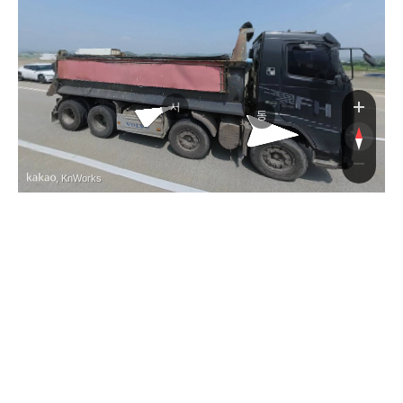
서
동
, KnWorks