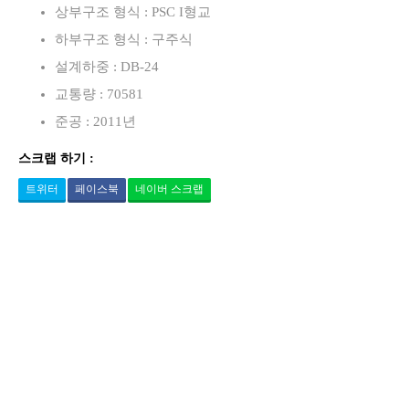
상부구조 형식 : PSC I형교
하부구조 형식 : 구주식
설계하중 : DB-24
교통량 : 70581
준공 : 2011년
스크랩 하기 :
트위터
페이스북
네이버 스크랩